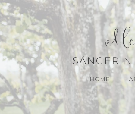
Me
SÄNGERIN
HOME
A