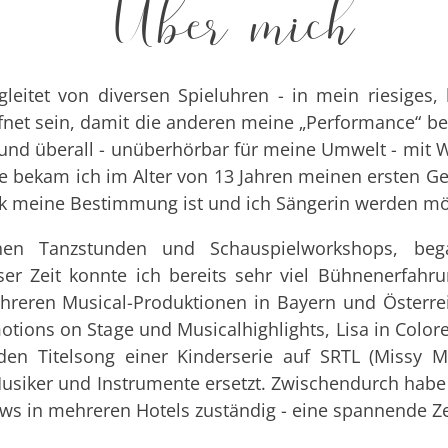
Über mich
leitet von diversen Spieluhren - in mein riesiges,
fnet sein, damit die anderen meine „Performance“ be
und überall - unüberhörbar für meine Umwelt - mit 
se bekam ich im Alter von 13 Jahren meinen ersten Ge
k meine Bestimmung ist und ich Sängerin werden mö
ichen Tanzstunden und Schauspielworkshops, b
eser Zeit konnte ich bereits sehr viel Bühnenerfa
reren Musical-Produktionen in Bayern und Österreich
otions on Stage und Musicalhighlights, Lisa in Colo
den Titelsong einer Kinderserie auf SRTL (Missy
iker und Instrumente ersetzt. Zwischendurch habe ic
ws in mehreren Hotels zuständig - eine spannende Ze